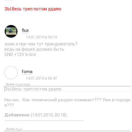
ЗЫ.Весь треп потом удалю
flux
14.01.2010 в 00:10
эээм а при чем тут прикуриватель?
ведь на фишке должен быть
GND +12V k-line
foma
14.01.2010 в 00:47
Quote
(
)
myza-oleg
ЗЫ.Весь треп потом удалю
Ню-ню... Как технический раздел поживает??? Уже в порядк
е???
Добавлено
(14.01.2010, 00:18)
---------------------------------------------
Quote
(
)
flux