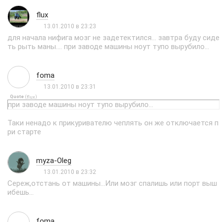
flux
13.01.2010 в 23:23
для начала нифига мозг не задетектился... завтра буду сиде
ть рыть маны.... при заводе машины ноут тупо вырубило...
foma
13.01.2010 в 23:31
Quote
(
)
flux
при заводе машины ноут тупо вырубило...
Таки ненадо к прикуривателю чеплять он же отключается п
ри старте
myza-Oleg
13.01.2010 в 23:32
Сереж,отстань от машины...Или мозг спалишь или порт выш
ибешь...
foma