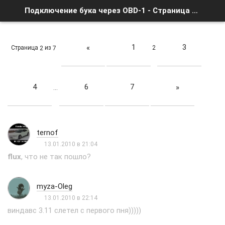
Подключение бука через OBD-1 - Страница 2 - Список форумов
1
3
«
Страница
из
2
2
7
4
6
7
»
…
ternof
13.01.2010 в 21:04
flux
, что не так пошло?
myza-Oleg
13.01.2010 в 22:14
виндавс 3.11 слетел с первого пня)))))