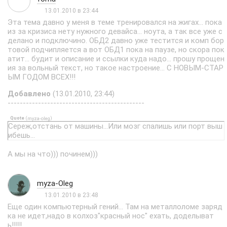
13.01.2010 в 23:44
Эта тема давно у меня в теме тренировался на жигах... пока
из за кризиса нету нужного девайса... ноута, а так все уже с
делано и подключино. ОБД2 давно уже тестится и комп бор
товой подчипляется а вот ОБД1 пока на паузе, но скора пок
атит... будит и описание и ссылки куда надо... прошу прощен
ия за вольный текст, но такое настроение... С НОВЫМ-СТАР
ЫМ ГОДОМ ВСЕХ!!!
Добавлено
(13.01.2010, 23:44)
---------------------------------------------
Quote
(
)
myza-oleg
Сереж,отстань от машины...Или мозг спалишь или порт выш
ибешь...
А мы на что))) починем)))
myza-Oleg
13.01.2010 в 23:48
Еще один компьютерный гений... Там на металлоломе заряд
ка не идет,надо в колхоз"красный нос" ехать, доделыват
ь!!!!!