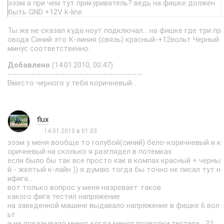
эээм а при чем тут прикуриватель? ведь на фишке должен
быть GND +12V k-line
Ты же не сказал куда ноут подключал... на фишке где три пр
овода Синий это К-линия (связь) красный-+12вольт Черный
минус соответственно.
Добавлено
(14.01.2010, 00:47)
---------------------------------------------
Вместо черного у тебя коричневый...
flux
14.01.2010 в 01:03
эээм у меня вообще то голубой(синий) бело-коричневый и к
оричневый на сколько я разглядел в потемках
если было бы так все просто как в компах красный + черны
й - желтый к-лайн )) я думаю тогда бы точно не писал тут н
ифига...
вот только вопрос у меня назревает таков
какого фига тестил напряжение
на заведенной машине выдавало напряжение в фишке 6 вол
ьт
и не показывало минус когда менял проводки тестера....??