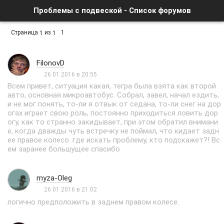
Проблемы с подвеской - Список форумов
Страница
из
1
1
1
FilonovD
26.01.2016 в 20:55
Всем привет, ситуация какая, тегра была взята как второй
авто, основная микроавтобус. Собрал, завел, начал ездить,
и не мог понять, то-ли я отвык от седана, то-ли снег на дор
огах играет свою роль, постоянно приходиться ловить дор
огу, как то странно закидывает, при этом обратил внимани
е, когда дважды чуть встречку не поймал, что кидает задн
ее правое колесо. где искать проблему, кто подскажет?! Вс
ем заранее большущее спасибо
myza-Oleg
26.01.2016 в 21:02
логично предположить в заднем правом колесе.