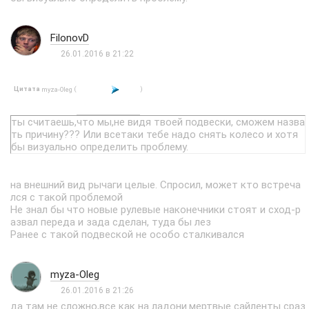
FilonovD
26.01.2016 в 21:22
Цитата
(
)
myza-Oleg
ты считаешь,что мы,не видя твоей подвески, сможем назва
ть причину??? Или всетаки тебе надо снять колесо и хотя
бы визуально определить проблему.
на внешний вид рычаги целые. Спросил, может кто встреча
лся с такой проблемой
Не знал бы что новые рулевые наконечники стоят и сход-р
азвал переда и зада сделан, туда бы лез
Ранее с такой подвеской не особо сталкивался
myza-Oleg
26.01.2016 в 21:26
да там не сложно,все как на ладони.мертвые сайленты сраз