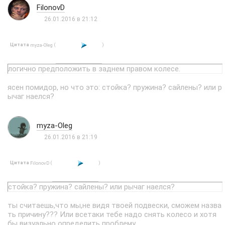
FilonovD
26.01.2016 в 21:12
Цитата
(
)
myza-Oleg
логично предположить в заднем правом колесе.
ясен помидор, но что это: стойка? пружина? сайлены? или р
ычаг наелся?
myza-Oleg
26.01.2016 в 21:19
Цитата
(
)
FilonovD
стойка? пружина? сайлены? или рычаг наелся?
ты считаешь,что мы,не видя твоей подвески, сможем назва
ть причину??? Или всетаки тебе надо снять колесо и хотя
бы визуально определить проблему.