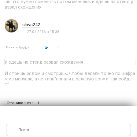
шь что нужно поменять потом меняешь и едешь на стенд р
азвал схождения
slava242
27.01.2016 в 15:36
Цитата
(
)
RIAddg
и едешь на стенд развал схождения
И стоишь рядом и смотришь, чтобы делали точно по цифра
м из мануала, а не типа"попали в зеленую зону и так сойдё
т"
Страница
из
1
1
1