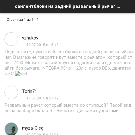
сайлентблоки на задний развальный рычаг - Список форумов
Страница
из
1
1
1
vzhukov
10.07.2015 в 16:43
Подскажите, нужны сайлентблоки на задний развальный ры
чаг. В магазине говорят идут вместе с рычагом, который ст
оит 7400. Может с какой другой подходит, или где можно н
айти без рычага. INTEGRA 98г.в., 120л.с. кузов DB6, двигател
ь ZC
Torin7r
10.07.2015 в 21:42
Развальный рачаг который вместе со ступицой? Такой вид
ел на разборе около 4т. Вместе с дисками супортами
myza-Oleg
10.07.2015 в 23:01