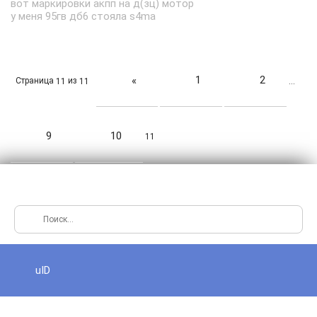
вот маркировки акпп на д(зц) мотор
у меня 95гв дб6 стояла s4ma
1
2
«
Страница
из
11
11
…
9
10
11
uID