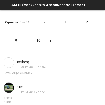
АКПП (маркировка и взаимозаменяемость АКПП) - Страница 11 - Список форумов
1
2
«
Страница
из
11
11
…
9
10
11
aetherq
23.12.2021 в 19:34
Есть ещё живые?
flux
12.04.2022 в 16:53
s4ma
s48a