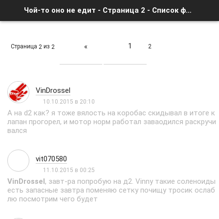
Чой-то оно не едит - Страница 2 - Список форумов
1
«
Страница
из
2
2
2
VinDrossel
10.10.2015 в 20:10
А на d2 как? я тоже вялость на коробас скидывал в итоге к
лапан прогорел, и мотор норм работал заваодился раскручи
вался
vit070580
11.10.2015 в 00:25
VinDrossel
, завт-ра попробую на д2. Vinny такие соленоиды
есть запасные завтра поменяю сетку почищу тросик ослаб
лю посмотрим чего будет