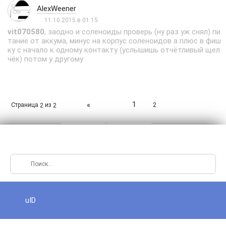
AlexWeener
11.10.2015 в 01:15
vit070580
, заодно и соленоиды проверь (ну раз уж снял) пи
тание от аккума, минус на корпус соленоидов а плюс в фиш
ку с начало к одному контакту (услышишь отчётливый щел
чёк) потом у другому
1
«
Страница
из
2
2
2
uID