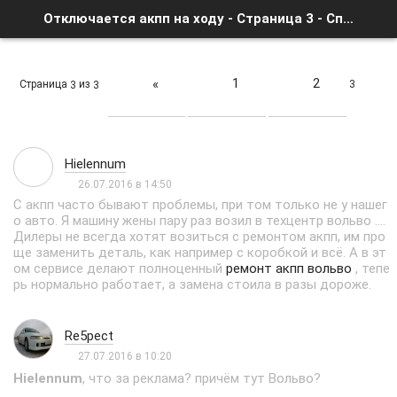
Отключается акпп на ходу - Страница 3 - Список форумов
1
2
«
Страница
из
3
3
3
Hielennum
26.07.2016 в 14:50
С акпп часто бывают проблемы, при том только не у нашег
о авто. Я машину жены пару раз возил в техцентр вольво ....
Дилеры не всегда хотят возиться с ремонтом акпп, им про
ще заменить деталь, как например с коробкой и всё. А в эт
ом сервисе делают полноценный
ремонт акпп вольво
, тепе
рь нормально работает, а замена стоила в разы дороже.
Re5pect
27.07.2016 в 10:20
Hielennum
, что за реклама? причём тут Вольво?