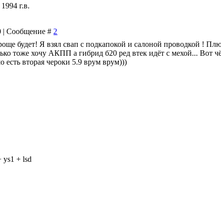
1994 г.в.
30 | Сообщение #
2
роще будет! Я взял свап с подкапокой и салоной проводкой ! Пл
лько тоже хочу АКПП а гибрид б20 ред втек идёт с мехой... Вот ч
о есть вторая чероки 5.9 врум врум)))
 ys1 + lsd