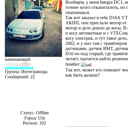
Вообщем, у меня Integra DC1, м
точнее хотел откапиталить, но
свапнишься.
Так вот заказал я себе D16A VTE
АКПП, они прислали мотор от в
мотор и дело дошло до косы. В
и косу автоматные и с VTECом, 
косу электрик, и тут такое дело
2002, и у них там с трамблером
датчиками, датчик ВМТ, датчик 
D16 но под старый, где трамбле
читает, пытается найти решени
начинающий
бомбит
Так вот, может кто поможет че
Группа: Интеграводы
как быть дальше?
Сообщений:
22
Статус:
Offline
Город: Ufa
Регион: 102