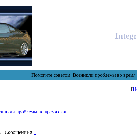
Integ
Помогите советом. Возникли проблемы во время 
[
Н
зникли проблемы во время свапа
06 | Сообщение #
1