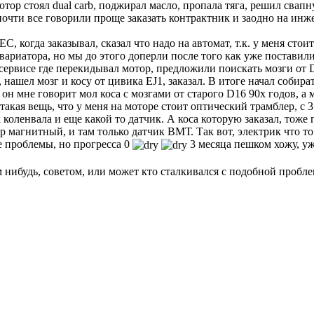
отор стоял dual carb, поджирал масло, пропала тяга, решил свапн
 почти все говорили проще заказать контрактник и заодно на инж
C, когда заказывал, сказал что надо на автомат, т.к. у меня стои
ариатора, но мы до этого доперли после того как уже поставил
 сервисе где перекидывал мотор, предложили поискать мозги от
нашел мозг и косу от цивика EJ1, заказал. В итоге начал собира
, он мне говорит мол коса с мозгами от старого D16 90х годов, а 
 такая вещь, что у меня на моторе стоит оптический трамблер, с 3
коленвала и еще какой то датчик. А коса которую заказал, тоже 
р магнитный, и там только датчик ВМТ. Так вот, электрик что то
е проблемы, но прогресса 0
3 месяца пешком хожу, у
м нибудь, советом, или может кто сталкивался с подобной пробл