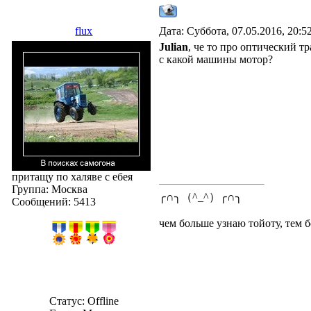
flux
Дата: Суббота, 07.05.2016, 20:
Julian
, че то про оптический т
с какой машины мотор?
притащу по халяве с ебея
Группа: Москва
╭∩╮（^_^）╭∩╮
Сообщений:
5413
чем больше узнаю тойоту, тем б
Статус:
Offline