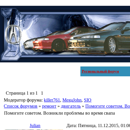
Региональный форум
Страница
1
из
1
1
Модератор форума:
killer761
,
MegaJohn
,
SIO
Список форумов
»
ремонт
»
двигатель
»
Помогите советом. Во
Помогите советом. Возникли проблемы во время свапа
Julian
Дата: Пятница, 11.12.2015, 01: