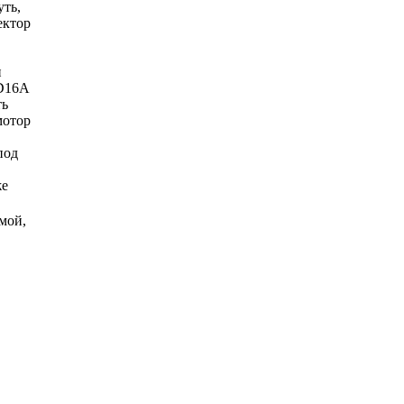
уть,
ектор
т
и
 D16A
ть
мотор
под
же
емой,