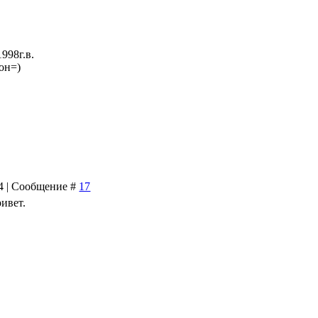
998г.в.
он=)
04 | Сообщение #
17
ивет.