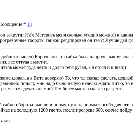
| Сообщение #
13
 он закрутил?))))) Материть меня сколько угодно можно)) к каким
прогревочные тбороты гайкой регулировал он там?) Лучше дай ф
подобного нашел) Короче вот эта гайка была напрочь выкручена, 
низ, все оттуда вылетит.
итель может туда лезть и долго тебя ругал, а я стоял и кивал))
екомендовал, а я Вите доверяю) То, что ты сказал сделать, цешко
 правильно понял), мне надо было целую неделю ждать Витю, то е
ре, чего я сделать не мог) Тем более мастер сказал сразу что
й гайки обороты вышли в норму, ну как, нормы я особо для нее 
ейчас на холодную 1200 где то, после прогрева 600, сейчас пойду
.4 Kb)