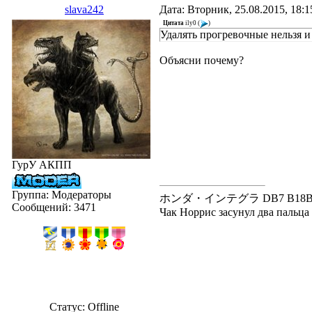
slava242
Дата: Вторник, 25.08.2015, 18:
Цитата
ily0
(
)
Удалять прогревочные нельзя и
Объясни почему?
ГурУ АКПП
Группа: Модераторы
ホンダ・インテグラ DB7 B18B---В20
Сообщений:
3471
Чак Норрис засунул два пальца в
Статус:
Offline