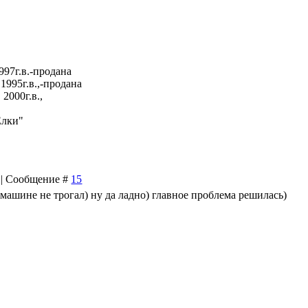
997г.в.-продана
1995г.в.,-продана
2000г.в.,
Елки"
8 | Сообщение #
15
 машине не трогал) ну да ладно) главное проблема решилась)