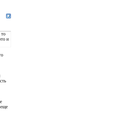
 то
ото и
то
й
сть
не
 еще