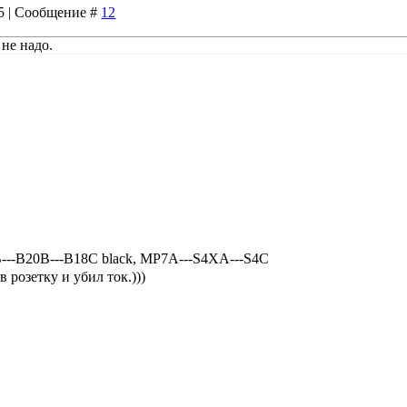
15 | Сообщение #
12
 не надо.
В---В18С black, MP7A---S4XA---S4C
 розетку и убил ток.)))