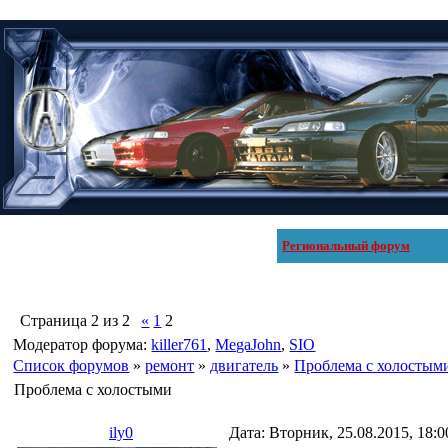
Региональный форум
Страница
2
из
2
«
1
2
Модератор форума:
killer761
,
MegaJohn
,
SIO
Список форумов
»
ремонт
»
двигатель
»
Проблема с холостым
Проблема с холостыми
ily0
Дата: Вторник, 25.08.2015, 18: