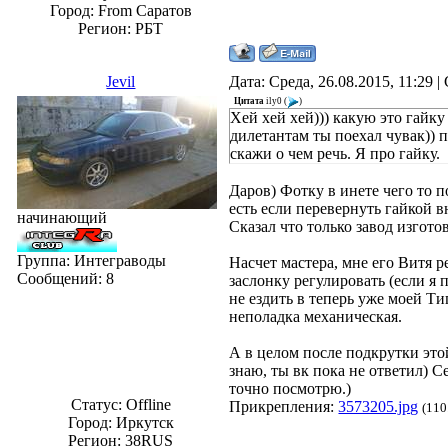
Город: From Саратов
Регион: РБТ
Jevil
Дата: Среда, 26.08.2015, 11:29 
Цитата
ily0
(
)
Хей хей хей))) какую это гайку
дилетантам ты поехал чувак)) 
скажи о чем речь. Я про гайку.
Даров) Фотку в инете чего то 
есть если перевернуть гайкой в
начинающий
Сказал что только завод изготов
Группа: Интеграводы
Насчет мастера, мне его Витя р
Сообщений:
8
заслонку регулировать (если я
не ездить в теперь уже моей Тиг
неполадка механическая.
А в целом после подкрутки это
знаю, ты вк пока не ответил) С
точно посмотрю.)
Статус:
Offline
Прикрепления:
3573205.jpg
(110
Город: Иркутск
Регион: 38RUS