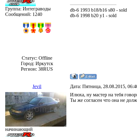
Группа: Интеграводы
db-6 1993 b18/b16 s80 - sold
Сообщений:
1240
db-6 1998 b20 y1 - sold
Статус:
Offline
Город: Иркутск
Регион: 38RUS
Jevil
Дата: Пятница, 28.08.2015, 06:
Илюха, ну мастер на тебя говор
Ты же согласен что она не дол
начинающий