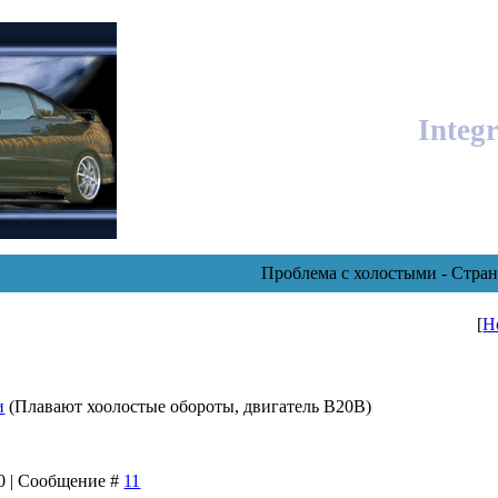
Integ
Проблема с холостыми - Стран
[
Н
и
(Плавают хоолостые обороты, двигатель B20B)
00 | Сообщение #
11