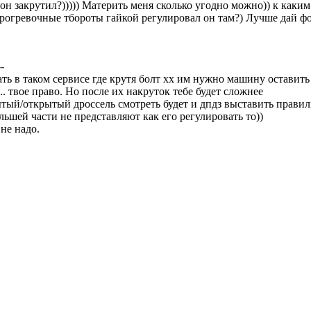
 он закрутил?))))) Материть меня сколько угодно можно)) к каким
прогревочные тбороты гайкой регулировал он там?) Лучше дай ф
--
ать в таком сервисе где крутя болт хх им нужно машину оставить
.. твое право. Но после их накруток тебе будет сложнее
рытый/открытый дроссель смотреть будет и дпдз выставить правил
ьшей части не представляют как его регулировать то))
не надо.