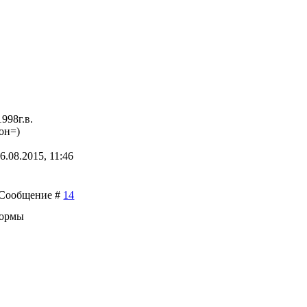
998г.в.
он=)
6.08.2015, 11:46
 | Сообщение #
14
нормы