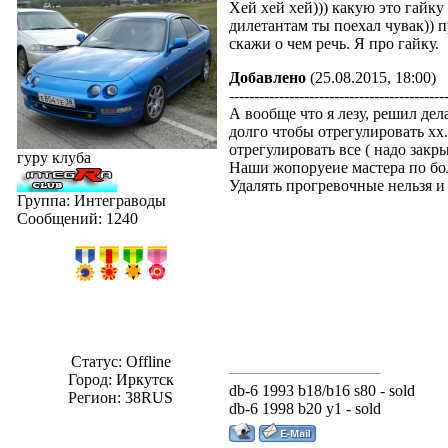
Хей хей хей))) какую это гайку
дилетантам ты поехал чувак)) 
скажи о чем речь. Я про гайку.
Добавлено
(25.08.2015, 18:00)
-------------------------------------------
А вообще что я лезу, решил дел
долго чтобы отрегулировать хх.
отрегулировать все ( надо зак
гуру клуба
Наши жопоруеие мастера по бол
Удалять прогревочные нельзя и 
Группа: Интеграводы
Сообщений:
1240
Статус:
Offline
Город: Иркутск
db-6 1993 b18/b16 s80 - sold
Регион: 38RUS
db-6 1998 b20 y1 - sold