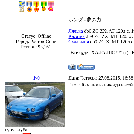
ホンダ - 夢の力
Лялька
db6 ZC ZXi AT 120л.с. 1
Статус:
Offline
Касатка
db9 ZC ZXi MT 120л.с. 
Город: Ростов-Сочи
Сударыня
db9 ZC Xi MT 120л.с. 
Регион: 93,161
"Все будет ХА-РА-ШО!!!" (с) "
ily0
Дата: Четверг, 27.08.2015, 16:5
Это гайку никто никогда вэтой
гуру клуба