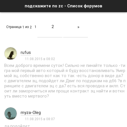
подскажите по zc - Список форумов
2
»
Страница
из
1
1
2
rufus
11.08.2015 в 08:02
Всем доброго времени суток! Сильно не пинайте только -ти
гра мой первый авто который я буду восстановливать Умер
мой зц, собственно вот как то так -есть донор в виде да7
с двигателем зц, подойдет ли Двиг по подушкам на дб6 ?в п
ринципе с двигателем зц с да7 есть вся проводка и акпп. Ст
оит ли заморочиться или проще контракт зц найти и воткн
уть вместо мертвого?
myza-Oleg
11.08.2015 в 08:07
да,подойдет.