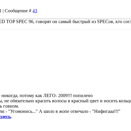
41 | Сообщение #
43
RED TOP SPEC 96, говорят он самый быстрый из SPECов, кто сог
уже никогда, потому как ЛЕГО- 2009!!! попилено
, не обязательно красить волосы в красный цвет и носить кольц
ь говном.
и - "Угомонись..." А шило в жопе отвечало - "Нифигааа!!!"
8
здесь
.