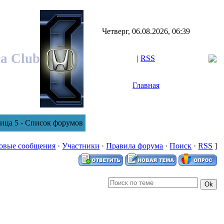
Четверг, 06.08.2026, 06:39
ra Club
|
RSS
Главная
ица 5 - Список форумов
овые сообщения
·
Участники
·
Правила форума
·
Поиск
·
RSS
]