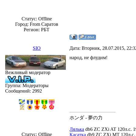
Статус:
Offline
Город: From Саратов
Регион: РБТ
SIO
Дата: Вторник, 28.07.2015, 22:
народ, не флудим!
Вежливый модератор
Группа: Модераторы
Сообщений:
2992
ホンダ - 夢の力
Лялька
db6 ZC ZXi AT 120л.с. 1
Статус:
Offline
Касатка
db9 ZC ZXi MT 120л.с. 