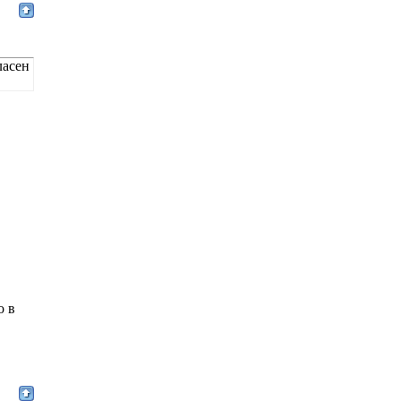
ласен
о в