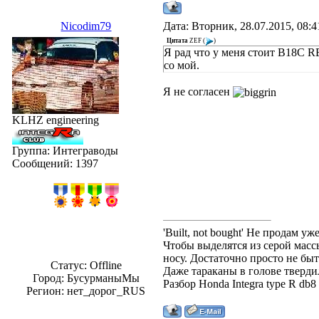
Nicodim79
Дата: Вторник, 28.07.2015, 08:
Цитата
ZEF
(
)
Я рад что у меня стоит B18C 
со мой.
Я не согласен
KLHZ engineering
Группа: Интеграводы
Сообщений:
1397
'Built, not bought' Не продам 
Чтобы выделятся из серой массы
носу. Достаточно просто не быт
Статус:
Offline
Даже тараканы в голове твердил
Город: БусурманыМы
Разбор Honda Integra type R db
Регион: нет_дорог_RUS