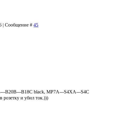
46 | Сообщение #
45
В---В18С black, MP7A---S4XA---S4C
 розетку и убил ток.)))