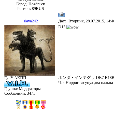
Город: Ноябрьск
Регион: 89RUS
slava242
Дата: Вторник, 28.07.2015, 14:
D13
ホンダ・インテグラ DB7 B18B---В20
ГурУ АКПП
Чак Норрис засунул два пальца в
Группа: Модераторы
Сообщений:
3471