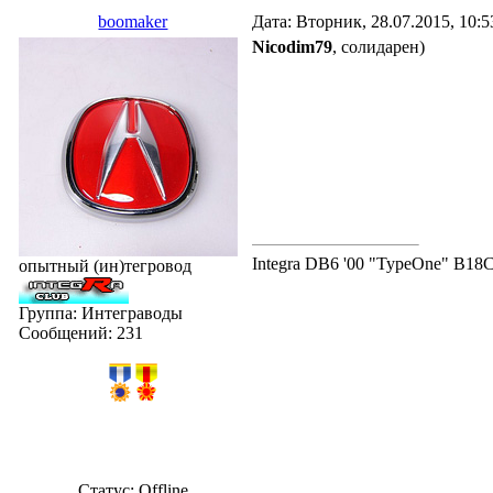
boomaker
Дата: Вторник, 28.07.2015, 10:
Nicodim79
, солидарен)
Integra DB6 '00 "TypeOne" B18
опытный (ин)тегровод
Группа: Интеграводы
Сообщений:
231
Статус:
Offline