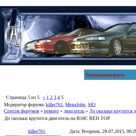
Региональный форум
Страница
5
из
5
«
1
2
3
4
5
Модератор форума:
killer761
,
MegaJohn
,
SIO
Список форумов
»
ремонт
»
двигатель
»
До скольки крутится
До скольки крутится двигатель на B18C RED TOP
killer761
Дата: Вторник, 28.07.2015, 00: