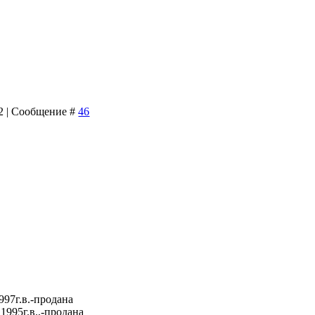
32 | Сообщение #
46
997г.в.-продана
1995г.в.,-продана