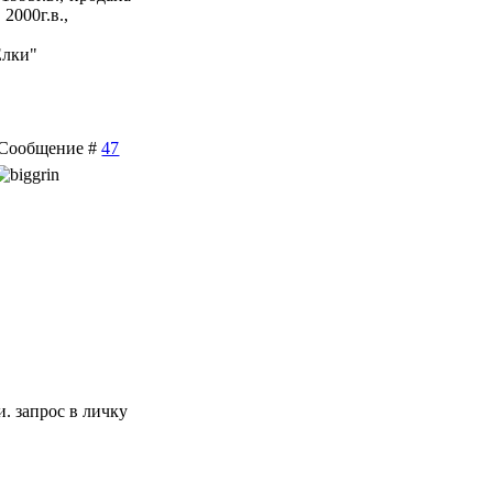
2000г.в.,
Елки"
 | Сообщение #
47
 запрос в личку