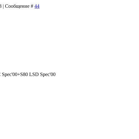
53 | Сообщение #
44
C Spec'00+S80 LSD Spec'00