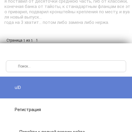
я поставил от десяточки среднюю часть, гиб от классики,
конечная банка от тайоты, к станадартным фланцам все эт
о приварил, подварил кронштейны крепления по месту, и вуа
ля новый выпуск...
года на 3 хватит... потом либо замена либо нержа.
Страница
из
1
1
1
uID
Регистрация