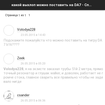
какой выхлоп можно поставить на DA7 - Список форумов
Страница
из
1
1
1
Volodya228
23.05.2015 в 14:43
Подскажите пожалуйста что можно поставить на тигру DA
7 b16????
Zeek
26.05.2015 в 05:20
Volodya228
, я на экзисте заказал трубы 51й 2 метра, прямо
точный резонатор и глушак walker, и доволен, работает не г
ромче стока, главное сварить все правильно чтобы не заде
вало нигде
csander
26.05.2015 в 06:36