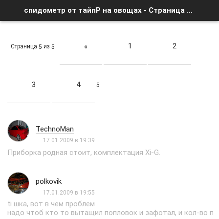
спидометр от тайпР на овощах - Страница 5 - Список форумов
1
2
«
Страница
из
5
5
3
4
5
TechnoMan
17.01.2009 в 19:39
Приборка родная стоит, комплектация Xi-G.
polkovik
17.01.2009 в 19:55
ti шка, вот в чем проблем
надо чтоб кто то вытащил попловок и зафотал, и кол-во п