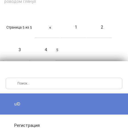
роводом глянул
1
2
«
Страница
из
5
5
3
4
5
uID
Регистрация