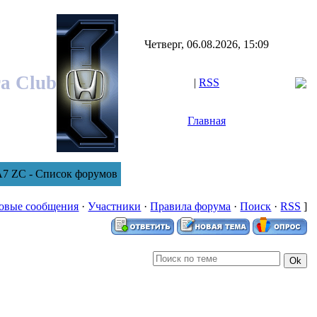
Четверг, 06.08.2026, 15:09
ra Club
|
RSS
Главная
A7 ZC - Список форумов
овые сообщения
·
Участники
·
Правила форума
·
Поиск
·
RSS
]