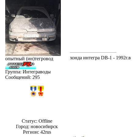
хонда интегра DB-1 - 1992г.в
опытный (ин)тегровод
Группа: Интеграводы
Сообщений:
295
Статус:
Offline
Город: новосибирск
Регион: 42rus