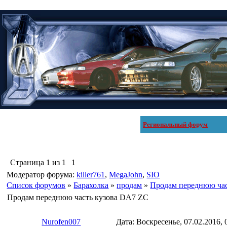
Региональный форум
Страница
1
из
1
1
Модератор форума:
killer761
,
MegaJohn
,
SIO
Список форумов
»
Барахолка
»
продам
»
Продам переднюю час
Продам переднюю часть кузова DA7 ZC
Nurofen007
Дата: Воскресенье, 07.02.2016,