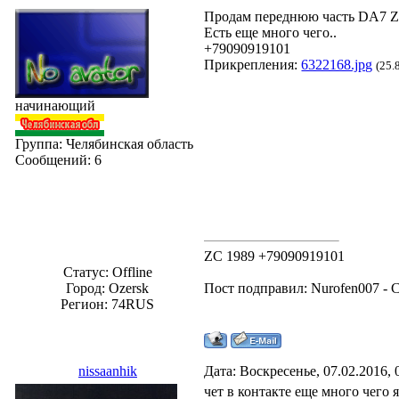
Продам переднюю часть DA7 Z
Есть еще много чего..
+79090919101
Прикрепления:
6322168.jpg
(25.
начинающий
Группа: Челябинская область
Сообщений:
6
ZC 1989 +79090919101
Статус:
Offline
Город: Ozersk
Пост подправил:
Nurofen007
-
С
Регион: 74RUS
nissaanhik
Дата: Воскресенье, 07.02.2016,
чет в контакте еще много чего я