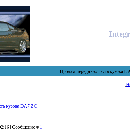
Integ
Продам переднюю часть кузова D
[
Н
ть кузова DA7 ZC
 02:16 | Сообщение #
1