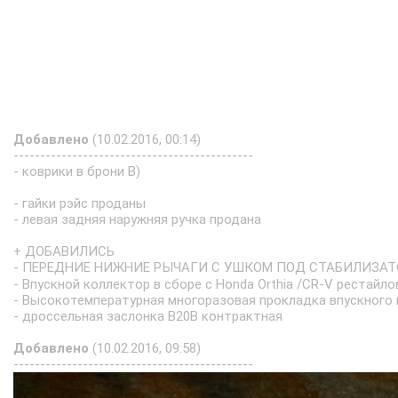
Добавлено
(10.02.2016, 00:14)
---------------------------------------------
- коврики в брони B)
- гайки рэйс проданы
- левая задняя наружняя ручка продана
+ ДОБАВИЛИСЬ
- ПЕРЕДНИЕ НИЖНИЕ РЫЧАГИ С УШКОМ ПОД СТАБИЛИЗАТОР
- Впускной коллектор в сборе с Honda Orthia /CR-V рестайл
- Высокотемпературная многоразовая прокладка впускного 
- дроссельная заслонка В20В контрактная
Добавлено
(10.02.2016, 09:58)
---------------------------------------------