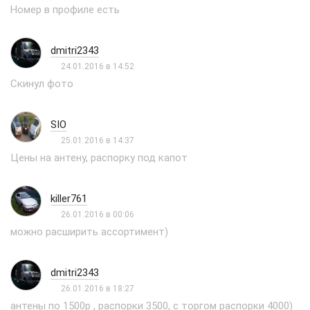
Номер в профиле есть
dmitri2343
24.01.2016 в 14:52
Скинул фото
SIO
25.01.2016 в 14:37
Цены на антену, распорку под капот
killer761
26.01.2016 в 00:06
можно расширить ассортимент)
dmitri2343
26.01.2016 в 18:27
антены по 1500р , распорки 3500, с торгом распорки 4000)