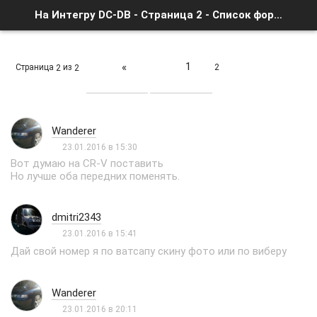
На Интегру DC-DB - Страница 2 - Список форумов
1
«
Страница
из
2
2
2
Wanderer
23.01.2016 в 15:30
Вот думаю на CR-V поставить
Но лучше оба передних поменять.
dmitri2343
23.01.2016 в 15:41
Дай свой номер я по ватсапу скину фото или по виберу
Wanderer
23.01.2016 в 20:11