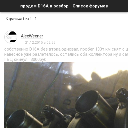
продам D16A в разбор - Список форумов
Страница
из
1
1
1
AlexWeener
21.12.2015 в 02:55
собственно D16A без втэка,одновал, пробег 133т.км снят с 
навесное уже разлетелось, остались оба коллектора ну и са
ГБЦ скинул : 3000руб