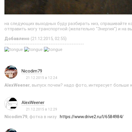
на следующих выходных буду разбирать низ, спрашивайте ко
отправить могу транспортной (желательно "Энергия") и на 
Добавлено
(21.12.2015, 02:55)
---------------------------------------------
Nicodim79
21.12.2015 в 12:24
AlexWeener
, выпуск почем? надо фото, интересует больше к
AlexWeener
21.12.2015 в 12:29
Nicodim79
, фотка в низу :
https://www.drive2.ru/l/6584984/