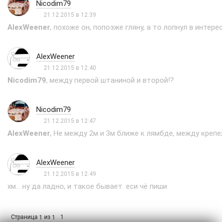
Nicodim79
21.12.2015 в 12:39
AlexWeener
, похоже он, попозже гляну, а то лопнул в интере
AlexWeener
21.12.2015 в 12:40
Nicodim79
, между первой штаниной и второй!?
Nicodim79
21.12.2015 в 12:47
AlexWeener
, Не между 2м и 3м ближе к лямбде, между креп
AlexWeener
21.12.2015 в 12:49
хм... ну да ладно, и такое бывает. еси чё пиши
Страница
из
1
1
1