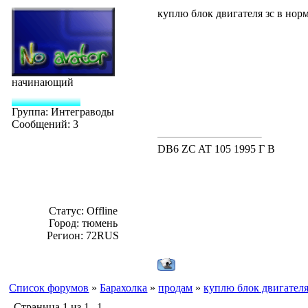
куплю блок двигателя зс в нор
начинающий
Группа: Интеграводы
Сообщений:
3
DB6 ZC AT 105 1995 Г В
Статус:
Offline
Город: тюмень
Регион: 72RUS
Список форумов
»
Барахолка
»
продам
»
куплю блок двигателя
Страница
1
из
1
1