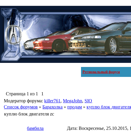
Региональный форум
Страница
1
из
1
1
Модератор форума:
killer761
,
MegaJohn
,
SIO
Список форумов
»
Барахолка
»
продам
»
куплю блок двигателя
куплю блок двигателя zc
бамбила
Дата: Воскресенье, 25.10.2015,