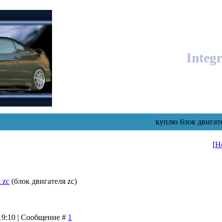
Integ
куплю блок двигат
[
Н
 zc
(блок двигателя zc)
 19:10 | Сообщение #
1