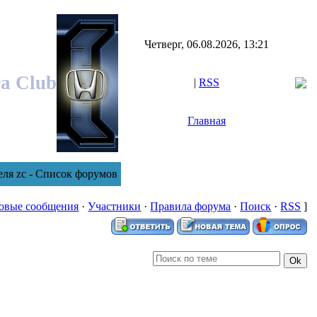
Четверг, 06.08.2026, 13:21
ra Club
|
RSS
Главная
еля zc - Список форумов
овые сообщения
·
Участники
·
Правила форума
·
Поиск
·
RSS
]