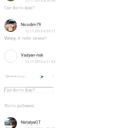
12.11.2015 в 00:59
Где фото фар?
Nicodim79
12.11.2015 в 03:17
Vinny
, А тебе зачем?
Vadyan-nsk
12.11.2015 в 11:53
Цитата
(
)
Vinny
Где фото фар?
Фото добавил.
NatalyaGT