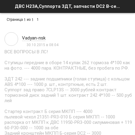
ДВС H23A,Суппорта ЗДТ, запчасти DC2 B-серия МКПП, ГТЦ 1" идр - Список форумов
Страница
из
1
1
1
Vadyan-nsk
30.10.2015 в 08:04
ВСЕ ВОПРОСЫ В ЛС!
Ступицы передние в сборе 14 кулак 262 тормоза 4*100 как
на фото. --- 4000 пара. КОНТРАКТНЫЕ, без пробега по РФ.
ЗДТ 242 --- задние подшипники (голая ступица) с кольцом
ABS 4*100 --- 1000 р. шт., контрткные, есть 2 шт.
Суппорт зад право 7CLP13S -- 3000 рублей контракт
тормозной диск задний 1 шт. контракт 242 4*100 -- 500 руб
лей
Стартер контракт Б серия МКПП --- 4000
пылевой чехол 21351-PR3-010 Б серия МКПП -- 1000
распорка от МКПП к ДВС 11950-PR3-000 силуминовая + 119
60-P30-000 -- 1000 за обе
Задний кронштейн МКПП Б-серия DC2 -- 3000