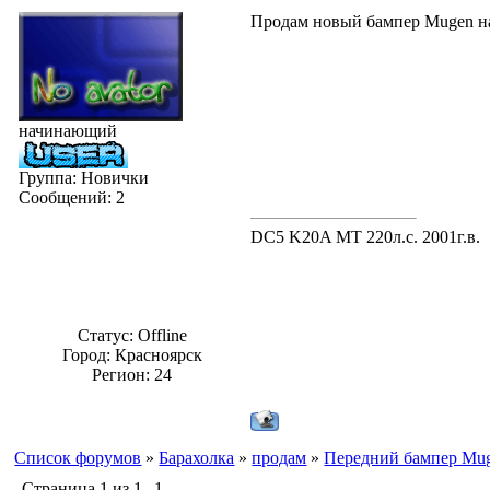
Продам новый бампер Mugen на 
начинающий
Группа: Новички
Сообщений:
2
DC5 K20A МТ 220л.с. 2001г.в.
Статус:
Offline
Город: Красноярск
Регион: 24
Список форумов
»
Барахолка
»
продам
»
Передний бампер Mu
Страница
1
из
1
1