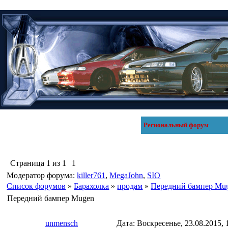
Региональный форум
Страница
1
из
1
1
Модератор форума:
killer761
,
MegaJohn
,
SIO
Список форумов
»
Барахолка
»
продам
»
Передний бампер Mu
Передний бампер Mugen
unmensch
Дата: Воскресенье, 23.08.2015,