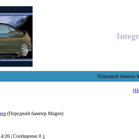
Integ
Передний бампер 
[
Н
gen
(Передний бампер Mugen)
 14:26 | Сообщение #
1