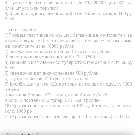
3) туманка депо новыя на дорестайл 217-2028R цена 800 ру
блей штука (как покупал)
4) Зеркало заднего вида(салон) с блямбой на стекло 500 ру
блей.
На интегру DC5:
1)Продам пластиковую крышку багажника в комплекте с за
мками, покупал у Omen'a покрашена в белый с чёрным, замк
и в комплекте цена 10000 рублей.
2) выпускной коллектор тупер DC5 сток 5к рублей
3) звёздочка на коленвал, пробег 90к 1500
4) Поршня с шатунами dc5 тупер сток, пробег 90к 4шт. 6к ру
блей
5) звёздочка датчика коленвала 500 рублей
6) щуп маслянный к20 тупер 300 рублей
7) Крепёж двигателя к20, который на геливую подушку 1000
рублей
Крышка лобовины К20 тупер, сток 2 тыс рублей
9)Блок и постель к20 тупер DC5 15000 рублей
10) Крышка свечных колодцев от K20 дц5 тупер, серая в ид
еале. 1000 рэ
11) Крышка впускного коллектора (I-vtec напдись) 1500 рэ