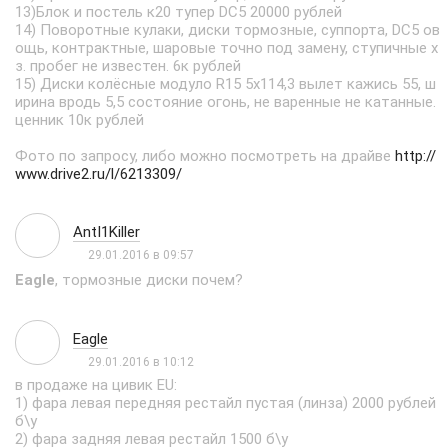
13)Блок и постель к20 тупер DC5 20000 рублей
14) Поворотные кулаки, диски тормозные, суппорта, DC5 ов
ощь, контрактные, шаровые точно под замену, ступичные х
з. пробег не известен. 6к рублей
15) Диски колёсные модуло R15 5x114,3 вылет кажись 55, ш
ирина вродь 5,5 состояние огонь, не варенные не катанные.
ценник 10к рублей
Фото по запросу, либо можно посмотреть на драйве
http://
www.drive2.ru/l/6213309/
AntI1Killer
29.01.2016 в 09:57
Eagle
, тормозные диски почем?
Eagle
29.01.2016 в 10:12
в продаже на цивик EU:
1) фара левая передняя рестайл пустая (линза) 2000 рублей
б\у
2) фара задняя левая рестайл 1500 б\у