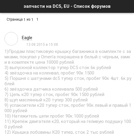
запчасти на DC5, EU - Список форумов
Страница
из
1
1
1
Eagle
13.08.2015 в 15:08
1)Продам пластиковую крышку багажника в комплекте с за
мками, покупал у Omen'a покрашена в белый с чёрным, замк
и в комлпекте цена 10000 рублей.
3) выпускной коллектор тупер DC5 сток 6к рублей
4) звёздочка на коленвал, пробег 90к 1500
5) Поршня с шатунами dc5 тупер сток, пробег 90к 4шт. 6к ру
блей
6) звёздочка датчика коленвала 500 рублей
7) Цепь к20 тупер сток, пробег 90к 1500 рублей
8) щуп маслянный к20 тупер 300 рублей
9) успакоители к20 тупер сток, пробег 90к левый и правый 1
000 рублей
10) Натяжитель цепи пробег 90к 1000 рублей
11) Крепёж двигателя к20, который на геливую подушку 100
0 рублей
12) Крышка лобовины К20 тупер, сток 2 тыс рублей