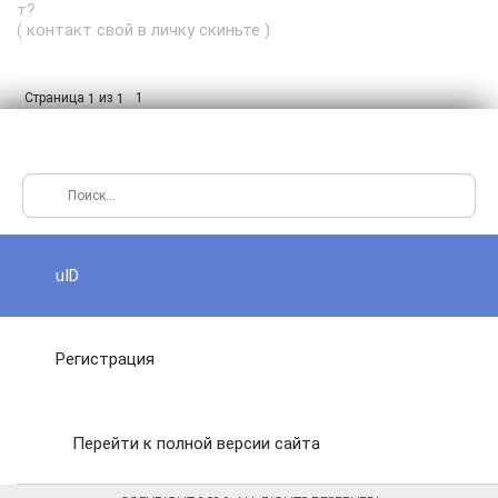
т?
( контакт свой в личку скиньте )
Страница
из
1
1
1
uID
Регистрация
Перейти к полной версии сайта