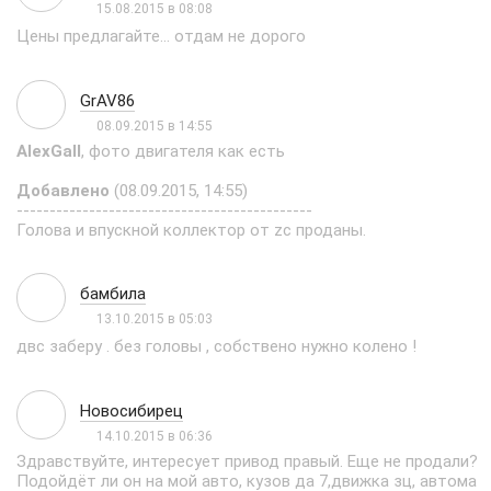
15.08.2015 в 08:08
Цены предлагайте... отдам не дорого
GrAV86
08.09.2015 в 14:55
AlexGall
, фото двигателя как есть
Добавлено
(08.09.2015, 14:55)
---------------------------------------------
Голова и впускной коллектор от zc проданы.
бамбила
13.10.2015 в 05:03
двс заберу . без головы , собствено нужно колено !
Новосибирец
14.10.2015 в 06:36
Здравствуйте, интересует привод правый. Еще не продали?
Подойдёт ли он на мой авто, кузов да 7,движка зц, автома