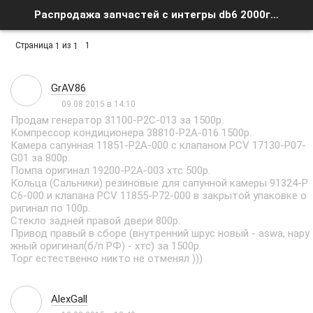
Распродажа запчастей с интегры db6 2000год - Список форумов
Страница
из
1
1
1
GrAV86
09.08.2015 в 14:10
Продам генератор 31100-P2C-013 за 1500р.
Компрессор кондиционера 38810-P2A-016 1500р.
Камера сапунная 11851-P2A-000 с клапаном PCV 17130-P07-
G01 за 800р.
Помпа оригинал 19200-P2A-003 хтс 500р.
Кольца (Сальники) резиновые для сапунной камеры 91324-P
C6-000 и клапана PCV 11855-P72-000 в закрытой упаковке о
ригинал по 100р.
Стекло задней правой двери 800р.
Привод правый в сборе (внутренний шрус новый - aswa, нару
жный оригинал(б/п РФ) - хтс) за 1500р.
Торг естественно никто не отменял )))
AlexGall