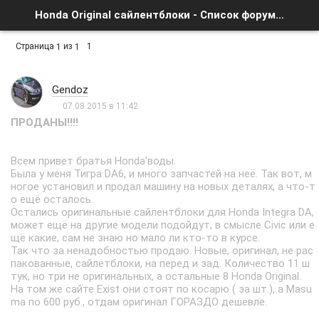
Honda Original сайлентблоки - Список форумов
Страница
из
1
1
1
Gendoz
07.08.2015 в 11:42
ПРОДАНЫ!!!!
Всем привет братья Honda'воды.
Была у меня Тигра DA6, и много запчастей на неё. Так вот, м
ногое установил и продал машину на новых деталях, а что-т
о ещё осталось.
Остались оригинальные сайлентблоки для Honda Integra DA,
может ещё на другие модели подойдут, в смысле Civic или е
щё какие, сам не знаю но мало ли кто-то в курсе.
Так что за ненадобностью продаю. Новые, оригинал, не рас
пакованные, сайлетблоки, на перед и зад. Количество 11 ш
тук, но три не оригинальных, а остальные 8 Honda Original.
На том же сайте Exist они стоят по косарю ( за шт.), а Masu
ma по 600 руб., отдам оригинал ГОРАЗДО дешевле.