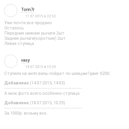
Torin7r
11.07.2015 в 22:52
Уже почти все продано
Осталось
Передние нижние рычаги 2шт
Задние рычаги(короткие) 2шт
Левая ступица
vasy
18.07.2015 в 10:29
Ступила на акпп валы пойдет по шлицам?двиг б20б.
Добавлено
(14.07.2015, 14:03)
---------------------------------------------
А мож фото всего.особенно ступица.
Добавлено
(18.07.2015, 10:29)
---------------------------------------------
За 1000р. возьму все...