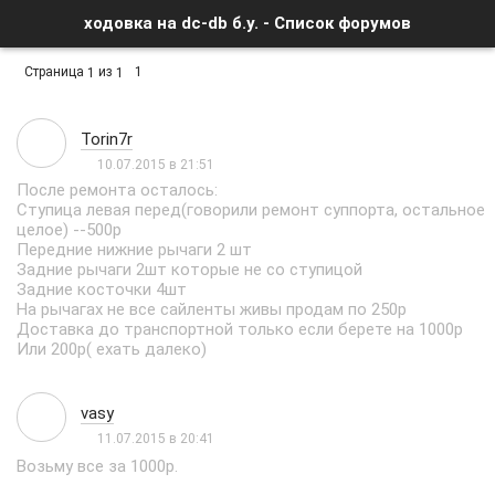
ходовка на dc-db б.у. - Список форумов
Страница
из
1
1
1
Torin7r
10.07.2015 в 21:51
После ремонта осталось:
Ступица левая перед(говорили ремонт суппорта, остальное
целое) --500р
Передние нижние рычаги 2 шт
Задние рычаги 2шт которые не со ступицой
Задние косточки 4шт
На рычагах не все сайленты живы продам по 250р
Доставка до транспортной только если берете на 1000р
Или 200р( ехать далеко)
vasy
11.07.2015 в 20:41
Возьму все за 1000р.