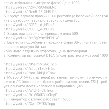
верху небольшая смотрите фото) цена 1000;
https://yadi.sk/i/ZIw7R8DdhBLNb
https://yadi.sk/i/6mB-1E-XhBLP4
5. Корпус зеркала правый DB-6 рестайл (с полочкой), состоя
ние с разборки (зеркало треснуто) цена 800;
https://yadi.sk/i/CBE-_d-jhBLa2
https://yadi.sk/i/CBE-_d-jhBLa2
6. Замок вод двери с эл приводом цена 500;
https://yadi.sk/i/xqBgRYm9hBNLW
7. Еще есть подолбаные передние фары DB-6 (лупатая) стек
ла целыя корпуса битыя,
кому надо отдельно отфотаю, цена договорная.
8. Коллектор выпускной D16A (с контрактного мотора) 1000
р;
https://yadi.sk/i/05sjmM5AkTnc6
https://yadi.sk/i/x0qdYfzokTnbo
https://yadi.sk/i/ma1DbUjLkTnav
9. Мотор D16A (с партнера) по запчастям кому что нужно пи
шите в ЛС (состояние: блок в рабочем состоянии, ГБЦ треб
ует ремонта люфт клапанов в направляющих);
https://yadi.sk/i/o1Z-647ikTnom
https://yadi.sk/i/81WR0DYzkTnpE
10. Генератор отлично работает 1500р;
https://yadi.sk/i/3pj_ZFYKkTnpg