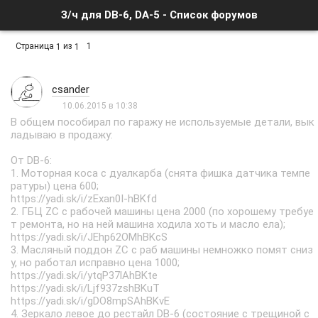
З/ч для DB-6, DA-5 - Список форумов
Страница
из
1
1
1
csander
10.06.2015 в 10:38
В общем пособирал по гаражу не используемые детали, вык
ладываю в продажу:
От DB-6:
1. Моторная коса с дуалкарба (снята фишка датчика темпе
ратуры) цена 600;
https://yadi.sk/i/zExan0I-hBKfd
2. ГБЦ ZC с рабочей машины цена 2000 (по хорошему требуе
т ремонта, но на ней машина ходила хоть и масло ела);
https://yadi.sk/i/JEhp62OMhBKcS
3. Масляный поддон ZC с раб машины немножко помят сниз
у, но работал исправно цена 1000;
https://yadi.sk/i/ytqP37lAhBKte
https://yadi.sk/i/Ljf937zshBKuT
https://yadi.sk/i/gDO8mpSAhBKvE
4. Зеркало левое до рестайл DB-6 (состояние с трещиной с