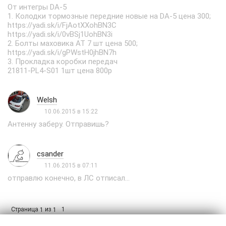
От интегры DA-5
1. Колодки тормозные передние новые на DA-5 цена 300;
https://yadi.sk/i/FjAotXXohBN3C
https://yadi.sk/i/0vBSj1UohBN3i
2. Болты маховика AT 7 шт цена 500;
https://yadi.sk/i/gPWstH0jhBN7h
3. Прокладка коробки передач
21811-PL4-S01 1шт цена 800р
Welsh
10.06.2015 в 15:22
Антенну заберу. Отправишь?
csander
11.06.2015 в 07:11
отправлю конечно, в ЛС отписал...
Страница
из
1
1
1