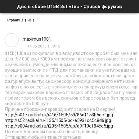
Двс в сборе D15B 3st vtec - Список форумов
Страница
из
1
1
1
maximus1981
14.05.2015 в 08:15
d15b(130л.с) покупался во владивостоке,пробег был мне зая
влен 57 000 км,+5000 км проехал на нем я,состояние-отличн
ое,никаких шумов,дымления,масложора,есть все соответст
вующие выписки из ГТД для постановки на учет,продам ка
к он и пришел с навесным:трамблер,высоковольтные прово
да,гур,впуск,выпуск,комрессор кондиционера(его нет ниже
на фото,но он есть в наличии,я его прикручу),генератор,стар
тер варик,маховик варик,мозг варик obd 2a(работает у меня
с резистором без всяких скачков оборотов),но без провод
ки(косы)-35 000 руб
Причина продажи-перевод англосарая на B серию!
http://s017.radikal.ru/i416/1505/59/86df153b5ccf.jpg
http://s52.radikal.ru/i135/1505/bc/e5931dc5c8d6.jpg
http://s004.radikal.ru/i205/1505/ab/d9f10ef84cd5.jpg
По всем вопросам просьба писать в личку.
Отправлю любыми транспортными.