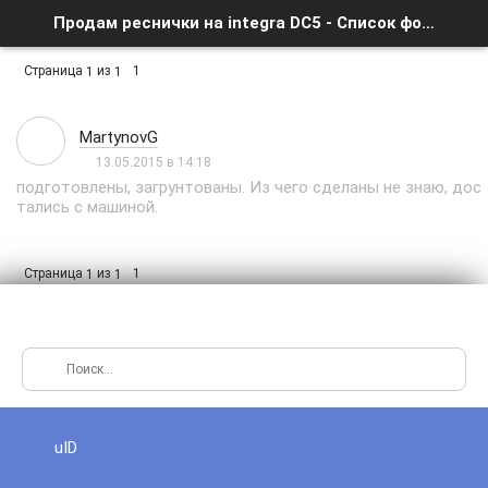
Продам реснички на integra DC5 - Список форумов
Страница
из
1
1
1
MartynovG
13.05.2015 в 14:18
подготовлены, загрунтованы. Из чего сделаны не знаю, дос
тались с машиной.
Страница
из
1
1
1
uID