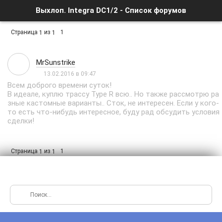
Выхлоп. Integra DC1/2 - Список форумов
Страница
из
1
1
1
MrSunstrike
13.02.2016 в 09:47
Всем доброго времени суток!
В идеале, куплю трассу Type R всю.. Но также рассмотрю ра
зные кастомные варианты.. Сток, не интересен. Если у кого-
то есть что-нибудь интересное, буду рад обсудить условия
сделки!
Страница
из
1
1
1