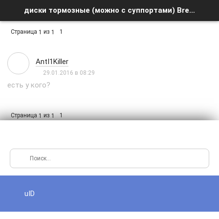
диски тормозные (можно с суппортами) Brembo на DC5 - Список форумов
Страница
из
1
1
1
AntI1Killer
29.01.2016 в 08:29
есть у кого?
Страница
из
1
1
1
uID