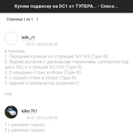
Куплю подвеску на DC1 от ТУПЕРА... - Список форумов
Страница
из
1
1
1
lelik_rt
26.01.2016 в 00:26
в поисках:
1. Передних кулаков со ступицей 5х114.3 (Type-R)
2. Задних рычагов с дисковыми тормозами, суппортом под
диск 262, и ступицей 5х114.3 (Type-R)
3. 2 передних стоек в сборе (Type-R)
4. 2 задних стоек в сборе (Type-R)
5. задний стабилизатор (комплект)
спб.
killer761
26.01.2016 в 00:50
1 с распила только
2 с распила только