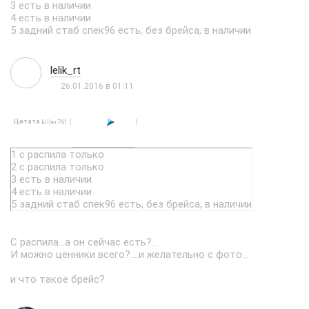
3 есть в наличии
4 есть в наличии
5 задний стаб спек96 есть, без брейса, в наличии
lelik_rt
26.01.2016 в 01:11
Цитата
(
)
killer761
1 с распила только
2 с распила только
3 есть в наличии
4 есть в наличии
5 задний стаб спек96 есть, без брейса, в наличии
С распила...а он сейчас есть?...
И можно ценники всего?....и желательно с фото...
и что такое брейс?