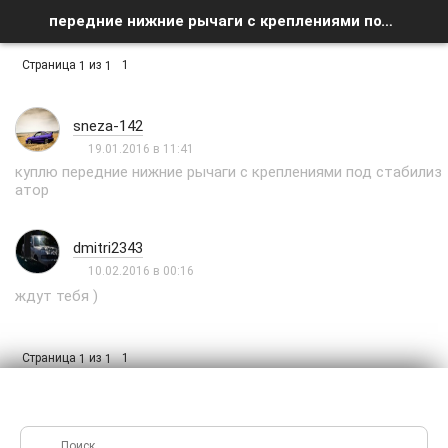
передние нижние рычаги с креплениями под стабилизотор - Список форумов
Страница
из
1
1
1
sneza-142
19.01.2016 в 11:41
куплю передние нижние рычаги c креплениями под стабилиз
атор
dmitri2343
10.02.2016 в 00:16
ждут тебя )
Страница
из
1
1
1