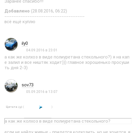
Заранее спасибо!!!
Добавлено
(28.08.2016, 06:22)
---------------------------------------------
всё ещё куплю
ily0
04.09.2016 в 23:01
а как же колхоз в виде полиуретана стекольного?) я на кап
е залил и все ништяк ходит))) главное хорошенько просуши
ть дня 2-3)
sov73
05.09.2016 в 13:07
Цитата
(
)
ily0
а как же колхоз в виде полиуретана стекольного?
если не найду живые - придется колхозить, но не хочется, я