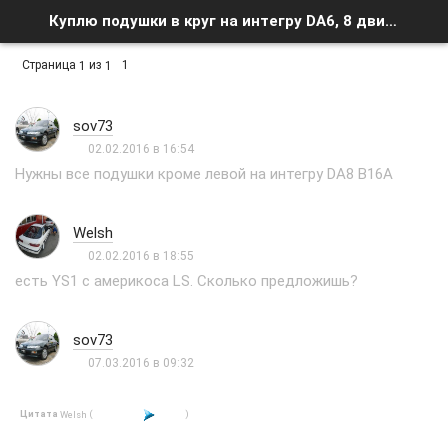
Куплю подушки в круг на интегру DA6, 8 двиг B16A - Список форумов
Страница
из
1
1
1
sov73
02.02.2016 в 16:54
Нужны все подушки кроме левой на интегру DA8 B16A
Welsh
02.02.2016 в 18:55
есть YS1 с америкоса LS. Сколько предложишь?
sov73
07.03.2016 в 09:32
Цитата
(
)
Welsh