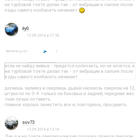
на турбовой тоете делал так - от вибрации в салоне после
езды самого колбасить начинает
ily0
12.09.2016 в 17:36
Цитата
(
)
sov73
если не найду живые - придется колхозить, но не хочется, я
на турбовой тоете делал так - от вибрации в салоне после
езды самого колбасить начинает
делаешь заливку и сверлишь дырки насквозь сверлом на 12,
штуки по по 3-4. только на боковых и задней, передние жес
ткие лучше оставить.
главное хорошо зачистить все и, повторюсь, просушить.
sov73
13.09.2016 в 13:16
Дак я и на тоёте сверлил каждую подушку, правда сверлом