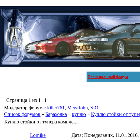
Региональный форум
Страница
1
из
1
1
Модератор форума:
killer761
,
MegaJohn
,
SIO
Список форумов
»
Барахолка
»
куплю
»
Куплю стойки от тупе
Куплю стойки от тупера комплект
Lornike
Дата: Понедельник, 11.01.2016,