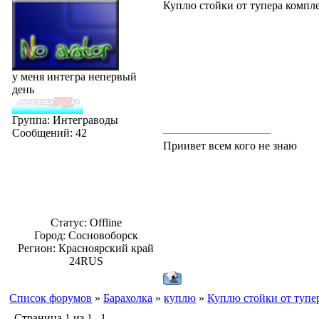
Куплю стойки от тупера компл
у меня интегра непервый
день
Группа: Интеграводы
Сообщений:
42
Приивет всем кого не знаю
Статус:
Offline
Город: Сосновоборск
Регион: Красноярский край
24RUS
Список форумов
»
Барахолка
»
куплю
»
Куплю стойки от тупе
Страница
1
из
1
1