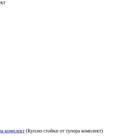
ект
ра комплект
(Куплю стойки от тупера комплект)