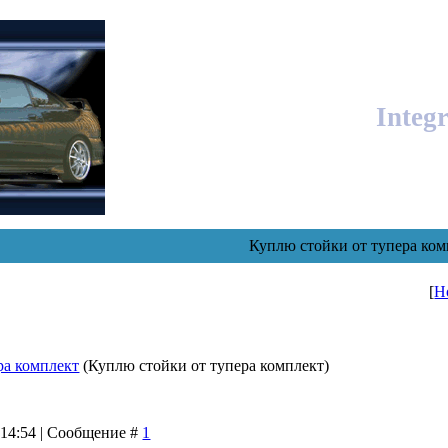
Integ
Куплю стойки от тупера ком
[
Н
ра комплект
(Куплю стойки от тупера комплект)
 14:54 | Сообщение #
1