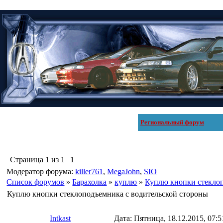
Региональный форум
Страница
1
из
1
1
Модератор форума:
killer761
,
MegaJohn
,
SIO
Список форумов
»
Барахолка
»
куплю
»
Куплю кнопки стеклоп
Куплю кнопки стеклоподъемника с водительской стороны
Intkast
Дата: Пятница, 18.12.2015, 07: