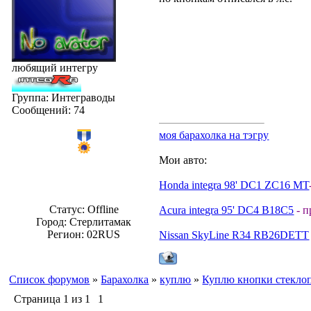
любящий интегру
Группа: Интеграводы
Сообщений:
74
моя барахолка на тэгру
Мои авто:
Honda integra 98' DC1 ZC16 MT
Статус:
Offline
Acura integra 95' DC4 B18C5
- 
Город: Стерлитамак
Регион: 02RUS
Nissan SkyLine R34 RB26DETT
Список форумов
»
Барахолка
»
куплю
»
Куплю кнопки стеклоп
Страница
1
из
1
1