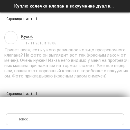
Куплю колечко-клапан в вакуумнике дуал карба - Список форумов
Страница
из
1
1
1
Kycok
17.11.2015 в 15:06
Привет всем, есть у кого резиновое кольцо прогревочного
клапана? На фото он выглядит вот так (красным лаком от
мечен). Очень нужен! Из-за него видимо у меня на прогревоч
ных машина при нажатии на тормоз глохнет. Уже все перер
ыли, нашли этот порванный клапан в коробочке с вакуумник
ом. Фото прикладываю (красным лаком онмечен)
Страница
из
1
1
1