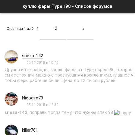
куплю фары Type r98 - Список форумов
2
»
Страница
из
1
1
2
sneza-142
05.11.2015 в 10:49
Друзья интеграводы, куплю фары от Type r spec 98 , в хорош
ем состоянии, можно с треснувшими креплениями, главное ч
тобы фары рабочие были. Цена до 12 тысяч рублей.
Nicodim79
05.11.2015 в 12:30
sneza-142
, поправь тогда тему, что нужны спек 98
killer761