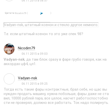
06.11.2015 в 08:57
Цитата
(
)
Nicodim79
Vadyan-nsk, штатный ксенон и стекло другое немного.
Т.е. если штатный ксенон то это уже спек 98?
Nicodim79
06.11.2015 в 09:03
Vadyan-nsk
, да там блок сразу в фаре грубо говоря, как на
аккордах цф4, цл1.
Vadyan-nsk
06.11.2015 в 09:25
Тогда есть такие фары контрактные, брал себе, но щас вы
нужден продать машину, нужна побольше, фары даже не ста
вил, 10000 рублей пара, все целое, насчет работоспостобно
сти не проверял, должно все работать. Ток надо полирнуть.