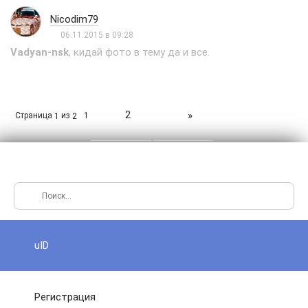
Nicodim79
06.11.2015 в 09:28
Vadyan-nsk
, кидай фото в тему да и все.
2
»
Страница
из
1
1
2
uID
Регистрация