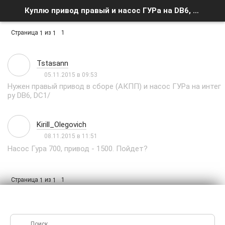
Куплю привод правый и насос ГУРа на DB6, DC1 - Список форумов
Страница
из
1
1
1
Tstasann
05.11.2015 в 09:53
Нужен правый привод в сборе (АКПП) и насос ГУРа на интег
ру DB6, DC1/
Kirill_Olegovich
08.11.2015 в 11:51
Насос Гура 700, привод - 1500. Пойдет?
Страница
из
1
1
1