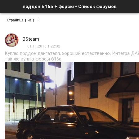
поддон Б16а + форсы - Список форумов
Страница
из
1
1
1
BSteam
01.11.2015 в 22:32
Куплю поддон двигателя, хороший естественно, Интегра ДА8
так же куплю форсы б16а.