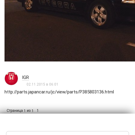
IGR
02.11.2015 в 06:01
http://parts.japancar.ru/jc/view/parts/P385803136.html
Страница
из
1
1
1