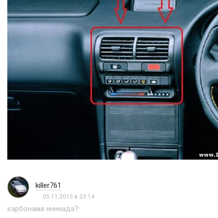
killer761
05.11.2015 в 23:14
карбонама ннннада?