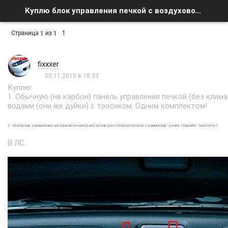
Куплю блок управления печкой с воздуховодами - Список форумов
Страница
из
1
1
1
fixxxer
05.11.2015 в 18:33
Куплю:
1. Обычную (не карбон) панель управления печкой (без клима
водами (они же дуйки) с тросиком. Одним комплектом!
2. Моторчик управления заслонкой печки (а вот он как раз стоял на печках с климатом) - купил. Спасибо - huntermc1
В ЛС.