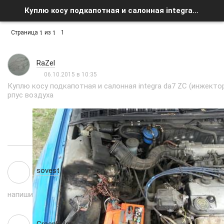
Куплю косу подкапотная и салонная integra da7 ZC инжектор - Список форумов
Страница
из
1
1
1
RaZel
06.10.2015 в 10:35
Куплю косу подкапотная и салонная integra da7 ZC (инжектор
рпус воздуха
sovest
24.11.2015 в 22:36
напиши в личку, что конкретно нужно