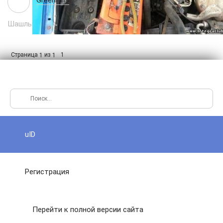
GreenHills
25.11.2015 в 15:37
Шашлыки жарил на моторе что-ли? )))
Страница
из
1
1
1
uID
Регистрация
Перейти к полной версии сайта