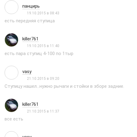
панцирь
19.10.2015 в 08:43
есть передняя ступица
killer761
19.10.2015 в 11:40
есть пара ступиц 4-100 по 1тыр
vasy
21.10.2015 в 09:20
Ступицу нашел...нужно рычаги и стойки в зборе задние.
killer761
21.10.2015 в 11:37
все есть