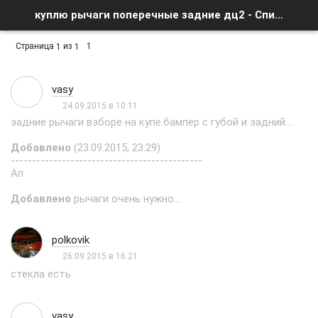
куплю рычаги поперечные задние дц2 - Список форумов
Страница
из
1
1
1
vasy
24.09.2015 в 10:11
задние рычаги взборе на купе.бампер с губой и задний....
Добавлено
(23.09.2015, 23:29)
---------------------------------------------
Ап
Добавлено
рычаги очень нужно...
polkovik
26.09.2015 в 16:21
стекла есть
vasy