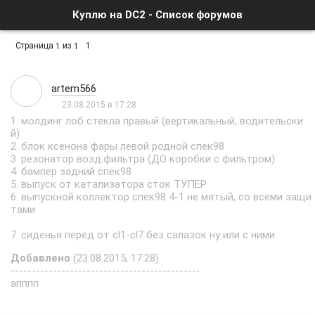
Куплю на DC2 - Список форумов
Страница
из
1
1
1
artem566
23.08.2015 в 17:28
1. молдинг лоб стекла правый (вертикальный, водительски
й)
2. блок ксенона фары левой родной спек98
3. резонатор возд.фильтра (ДО коробки с фильтром)
4. бампер задний спек98
5. выпуск от катализатора сток ТУПЕР
6. выпускной коллектор спек98 4-1 не мятый, со всеми защи
тами
7. сиденья перед от cl1-cl7 без салазок ну или с ними
Добавлено
(23.08.2015, 17:28)
---------------------------------------------
апппп