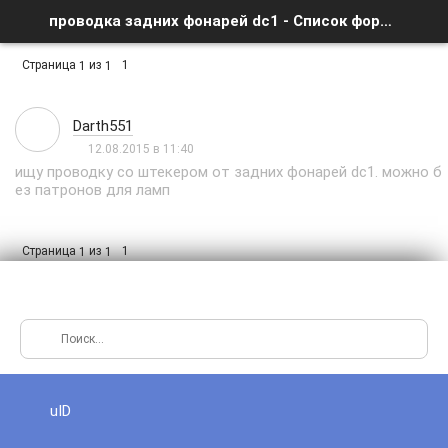
проводка задних фонарей dc1 - Список форумов
Страница
из
1
1
1
Darth551
12.08.2015 в 11:40
ищу проводку со штекером от задних фонарей dc1. можно б
ез патронов для ламп
Страница
из
1
1
1
uID