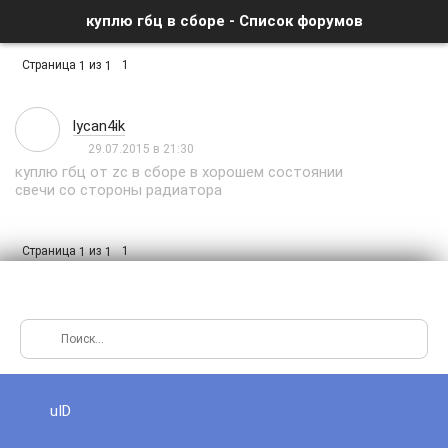
куплю гбц в сборе - Список форумов
Страница
из
1
1
1
lycan4ik
29.07.2015 в 21:30
куплю гбц от zc в сборе в хорошем состоянии
свечи со стороны радиатора
Страница
из
1
1
1
uID