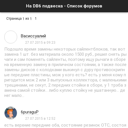
На DB6 подвеска - Список форумов
Страница
из
1
1
1
Васиссуалий
27.07.2015 в 09:23
Подошло время замены некоторых сайлентблоков, так вот
замена 1 шт. без материала около 1500 руб., решил снять ры
чаги и сам поменять сайленты, поэтому ищу рычаги в сборе
на временную замену в приличном состоянии, а также после
замены дисков с колодками выкинул с дуру противоскрипн
ые передние пластины, мож у кого есть? есть у меня кому п
ригодится мож 2 или 3 выпускных коллектора, с маленькими
трещинами, не секут, 2 передних стойки в сборе, у 1 трэба з
амена самой стойки... либо куплю стойку не ушатанную... де
нег мало...
6puraguP
27.07.2015 в 12:52
есть верхние передние оба, состояние резинок ОТС, состоя