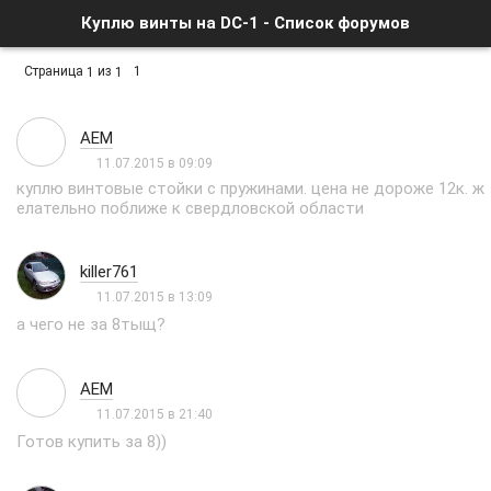
Куплю винты на DC-1 - Список форумов
Страница
из
1
1
1
AEM
11.07.2015 в 09:09
куплю винтовые стойки с пружинами. цена не дороже 12к. ж
елательно поближе к свердловской области
killer761
11.07.2015 в 13:09
а чего не за 8тыщ?
AEM
11.07.2015 в 21:40
Готов купить за 8))