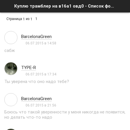
Куплю трамблер на в16а1 овд0 - Список форумов
Страница
из
1
1
1
BarcelonaGreen
06.07.2015 в 14:58
сабж
TYPE-R
06.07.2015 в 17:34
Ты уверена что оно надо тебе?
BarcelonaGreen
06.07.2015 в 21:56
Боюсь что такой уверенности у меня никогда не появится,
но делать что-то надо