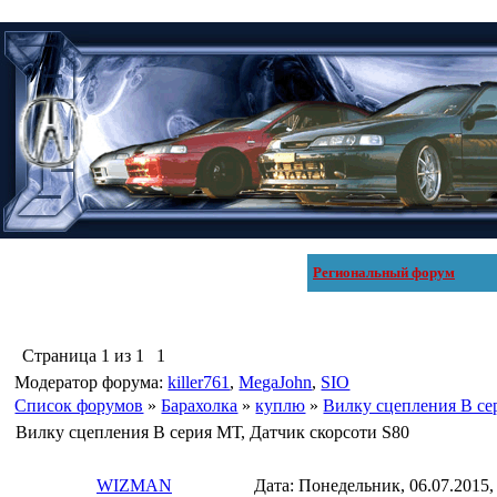
Региональный форум
Страница
1
из
1
1
Модератор форума:
killer761
,
MegaJohn
,
SIO
Список форумов
»
Барахолка
»
куплю
»
Вилку сцепления В се
Вилку сцепления В серия МТ, Датчик скорсоти S80
WIZMAN
Дата: Понедельник, 06.07.2015,