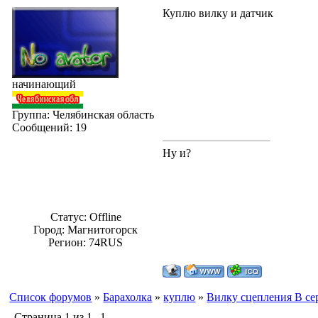
Куплю вилку и датчик
начинающий
Группа: Челябинская область
Сообщений:
19
Ну и?
Статус:
Offline
Город: Магнитогорск
Регион: 74RUS
Список форумов
»
Барахолка
»
куплю
»
Вилку сцепления В се
Страница
1
из
1
1