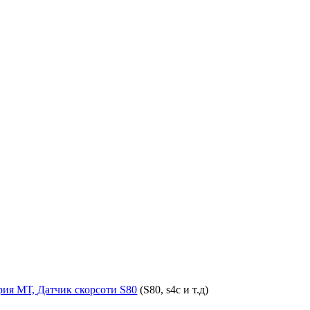
рия МТ, Датчик скорсоти S80
(S80, s4c и т.д)