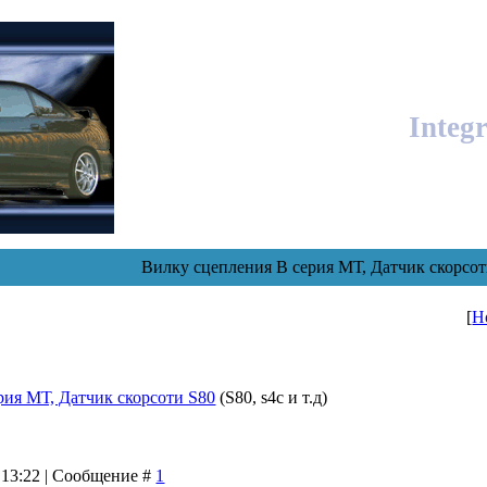
Integ
Вилку сцепления В серия МТ, Датчик скорсот
[
Н
рия МТ, Датчик скорсоти S80
(S80, s4c и т.д)
 13:22 | Сообщение #
1