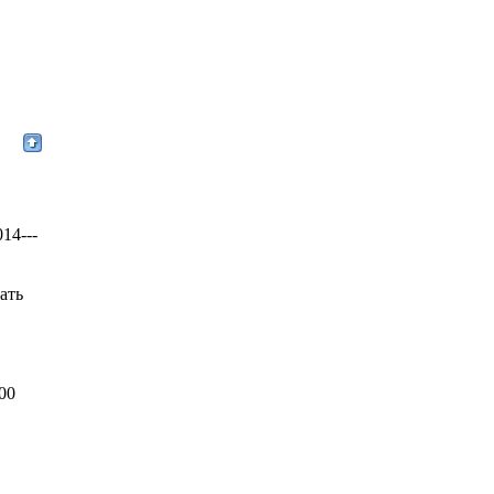
14---
ать
00