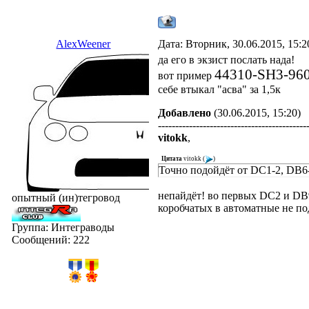
AlexWeener
Дата: Вторник, 30.06.2015, 15:
да его в экзист послать нада!
44310-SH3-96
вот пример
себе втыкал "асва" за 1,5к
Добавлено
(30.06.2015, 15:20)
-------------------------------------------
vitokk
,
Цитата
vitokk
(
)
Точно подойдёт от DC1-2, DB6
непайдёт! во первых DC2 и DB9
опытный (ин)тегровод
коробчатых в автоматные не по
Группа: Интеграводы
Сообщений:
222