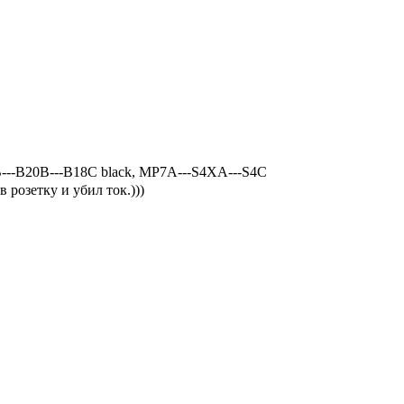
В---В18С black, MP7A---S4XA---S4C
 розетку и убил ток.)))