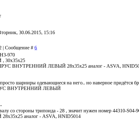
r
Вторник, 30.06.2015, 15:16
42 | Сообщение #
6
SH3-970
 30x35x25
00 ШРУС ВНУТРЕННИЙ ЛЕВЫЙ 28x35x25 аналог - ASVA, HNID50
 просто шарниры одевающиеся на него.. но наверное придётся бр
...ШРУС ВНУТРЕННИЙ ЛЕВЫЙ
--
алу со стороны трипоида - 28 , значит нужен номер 44310-S04-9
x35x25 аналог - ASVA, HNID5014