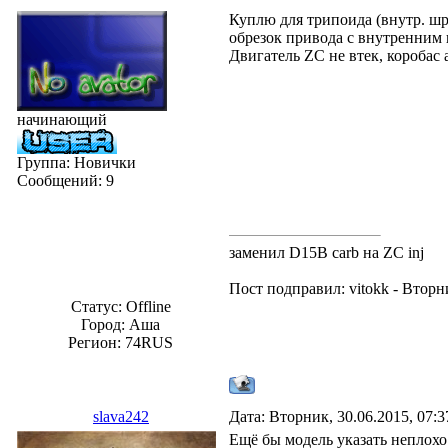
Куплю для трипоида (внутр. шр
обрезок привода с внутренним
Двигатель ZC не втек, коробас 
начинающий
Группа: Новички
Сообщений:
9
заменил D15B carb на ZC inj
Пост подправил:
vitokk
-
Вторни
Статус:
Offline
Город: Аша
Регион: 74RUS
slava242
Дата: Вторник, 30.06.2015, 07:
Ещё бы модель указать неплох