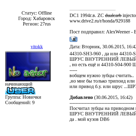
Статус:
Offline
DC1 1994г.в. ZC
dualcarb
injecto
Город: Хабаровск
www.drive2.ru/r/honda/929188
Регион: 27rus
Пост подправил:
AlexWeener
-
vitokk
Дата: Вторник, 30.06.2015, 16:
44310-SH3-960 , да или 44310-
ШРУС ВНУТРЕННИЙ ЛЕВЫЙ ,
, но есть ещё и 44310-S04-9
-----
вобщем нужно зубцы считать..
,но мне бы только трипоид или
начинающий
или привод б.у. или шрус 
Группа: Новички
Добавлено
(30.06.2015, 16:42)
Сообщений:
9
-------------------------------------------
Посчитал зубцы на приводном в
ШРУС ВНУТРЕННИЙ ЛЕВЫЙ 28
да . мой кузов DB6