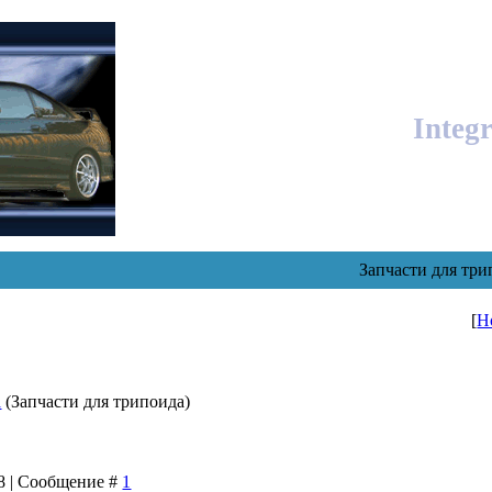
Integ
Запчасти для три
[
Н
а
(Запчасти для трипоида)
48 | Сообщение #
1