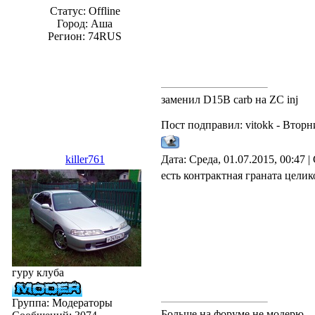
Статус:
Offline
Город: Аша
Регион: 74RUS
заменил D15B carb на ZC inj
Пост подправил:
vitokk
-
Вторни
killer761
Дата: Среда, 01.07.2015, 00:47
есть контрактная граната цели
гуру клуба
Группа: Модераторы
Больше на форуме не модерю