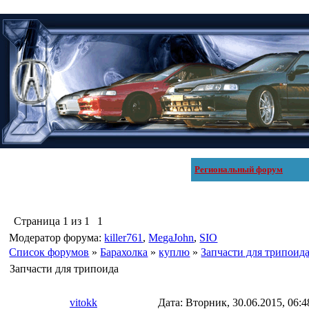
Региональный форум
Страница
1
из
1
1
Модератор форума:
killer761
,
MegaJohn
,
SIO
Список форумов
»
Барахолка
»
куплю
»
Запчасти для трипоид
Запчасти для трипоида
vitokk
Дата: Вторник, 30.06.2015, 06: