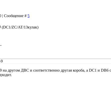
20 | Сообщение #
5
0
(DC1/ZC/AT/13кулак)
--
-9
 на другом ДВС и соответственно другая короба, а DC1 и DB6 
дходит.