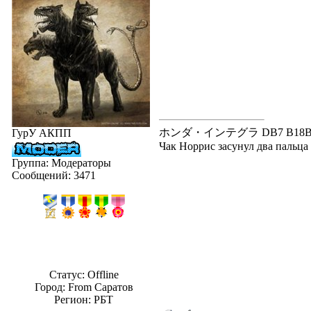
ホンダ・インテグラ DB7 B18B---В20
ГурУ АКПП
Чак Норрис засунул два пальца в
Группа: Модераторы
Сообщений:
3471
Статус:
Offline
Город: From Саратов
Регион: РБТ