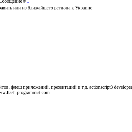
| Сообщение #
1
равить или из ближайшего региона к Украине
тов, флеш приложений, презентаций и т.д. actionscript3 developer
/www.flash-programmist.com