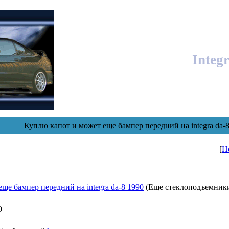
Integ
Куплю капот и может еще бампер передний на integra da-
[
Н
ще бампер передний на integra da-8 1990
(Еще стеклоподъемник
0