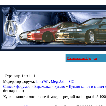
Региональный форум
Страница
1
из
1
1
Модератор форума:
killer761
,
MegaJohn
,
SIO
Список форумов
»
Барахолка
»
куплю
»
Куплю капот и может е
без царапин)
Куплю капот и может еще бампер передний на integra da-8 199