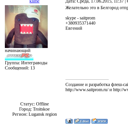
klime
Дата: Среда, 17.06.2015, 11:37 
Желательно это в Белгород отп
skype - saitprom
+380935371440
Евгений
начинающий
Группа: Интеграводы
Сообщений:
13
Создание и разработка флеш-сай
http://www.saitprom.ru/ и http:/
Статус:
Offline
Город: Troitskoe
Регион: Lugansk region