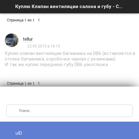
Куплю Клапан вентиляции салона и губу - Список форумов
Страница
из
1
1
1
tellur
22.05.2015 в 18:15
Куплю клапан вентиляции багажника на DB6 (вставляется в
отсеке багажника, коробочка черная с резинками)
И так же куплю переднюю губу DB6 узкоглазка
Страница
из
1
1
1
uID