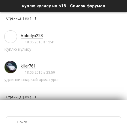
куплю кулису на b18 - Список форумов
Страница
из
1
1
1
Volodya228
18.05.2015 в 12:41
Куплю кулису
killer761
18.05.2015 в 23:59
удлинни вваркой арматуры
Страница
из
1
1
1